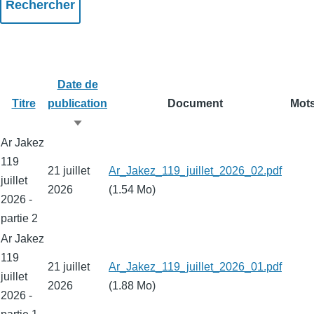
Date de
Titre
publication
Document
Mots
Trier
Ar Jakez
par
119
ordre
21 juillet
Fichier
Ar_Jakez_119_juillet_2026_02.pdf
juillet
croissant
2026
(1.54 Mo)
2026 -
partie 2
Ar Jakez
119
21 juillet
Fichier
Ar_Jakez_119_juillet_2026_01.pdf
juillet
2026
(1.88 Mo)
2026 -