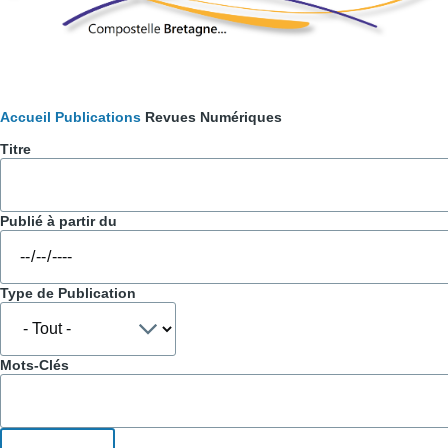
Fil
Accueil
Publications
Revues Numériques
Titre
d'Ariane
Publié à partir du
Type de Publication
Mots-Clés