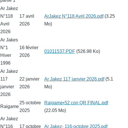
partie 1
Ar Jakez
N°118
17 avril
Fichier
ArJakez N°118 Avril 2026.pdf
(3.25
Avril
2026
Mo)
2026
Ar Jakes
N°1
16 février
Fichier
01011537.PDF
(526.98 Ko)
Hiver
2026
1996
Ar Jakez
117
22 janvier
Fichier
Ar Jakez 117 janvier 2026.pdf
(5.1
janvier
2026
Mo)
2026
25 octobre
Fichier
Raigame•52 con QR FINAL.pdf
Raigame
2025
(22.05 Mo)
Ar Jakez
N°116
17 octobre
Fichier
Ar Jakez- 116-octobre 2025.pdf