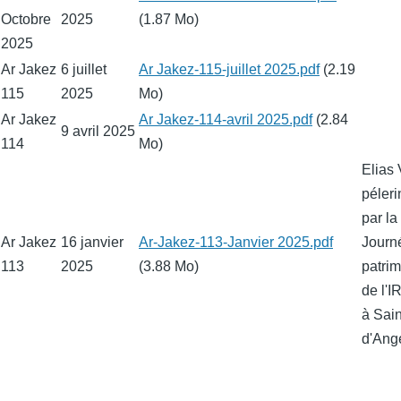
Octobre
2025
(1.87 Mo)
2025
Ar Jakez
6 juillet
Fichier
Ar Jakez-115-juillet 2025.pdf
(2.19
115
2025
Mo)
Ar Jakez
Fichier
Ar Jakez-114-avril 2025.pdf
(2.84
9 avril 2025
114
Mo)
Elias 
péler
par la
Ar Jakez
16 janvier
Fichier
Ar-Jakez-113-Janvier 2025.pdf
Journ
113
2025
(3.88 Mo)
patri
de l'I
à Sain
d'Ang