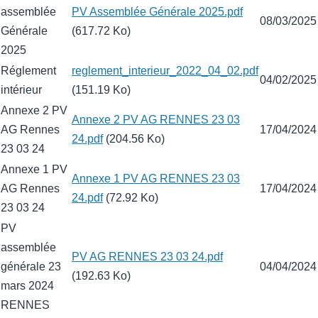
assemblée
Fichier
PV Assemblée Générale 2025.pdf
08/03/2025
Générale
(617.72 Ko)
2025
Réglement
Fichier
reglement_interieur_2022_04_02.pdf
04/02/2025
intérieur
(151.19 Ko)
Annexe 2 PV
Fichier
Annexe 2 PV AG RENNES 23 03
AG Rennes
17/04/2024
24.pdf
(204.56 Ko)
23 03 24
Annexe 1 PV
Fichier
Annexe 1 PV AG RENNES 23 03
AG Rennes
17/04/2024
24.pdf
(72.92 Ko)
23 03 24
PV
assemblée
Fichier
PV AG RENNES 23 03 24.pdf
générale 23
04/04/2024
(192.63 Ko)
mars 2024
RENNES