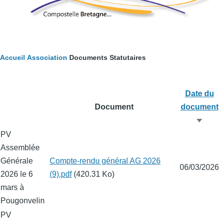
Fil
Accueil
Association
Documents Statutaires
d'Ariane
Date du
Document
document
Trier
PV
par
Assemblée
ordre
Générale
Fichier
Compte-rendu général AG 2026
crois
06/03/2026
2026 le 6
(9).pdf
(420.31 Ko)
mars à
Pougonvelin
PV