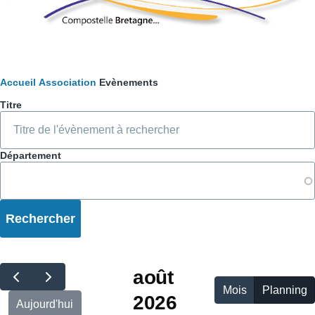
Fil
Accueil
Association
Evènements
Titre
d'Ariane
Département
août
Mois
Planning
2026
Aujourd'hui