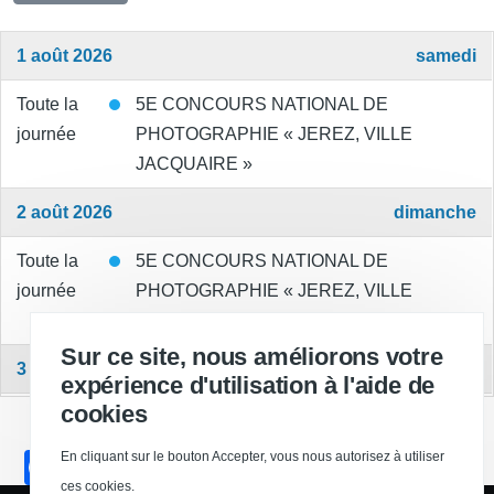
1 août 2026
samedi
Toute la
5E CONCOURS NATIONAL DE
journée
PHOTOGRAPHIE « JEREZ, VILLE
JACQUAIRE »
2 août 2026
dimanche
Toute la
5E CONCOURS NATIONAL DE
journée
PHOTOGRAPHIE « JEREZ, VILLE
JACQUAIRE »
Sur ce site, nous améliorons votre
3 août 2026
lundi
expérience d'utilisation à l'aide de
cookies
Toute la
5E CONCOURS NATIONAL DE
journée
PHOTOGRAPHIE « JEREZ, VILLE
F
En cliquant sur le bouton Accepter, vous nous autorisez à utiliser
JACQUAIRE »
ces cookies.