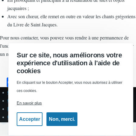
jacquaires ;
Avec son chœur, elle remet en outre en valeur les chants grégoriens
du Livre de Saint Jacques.
Pour nous contacter, vous pouvez vous rendre à une permanence de
l'une des
délégations départementales
de l'association ou nous envoyer
un message.
Sur ce site, nous améliorons votre
expérience d'utilisation à l'aide de
cookies
F
En cliquant sur le bouton Accepter, vous nous autorisez à utiliser
a
ces cookies.
Contact
Pied
c
de
Qui sommes-nous ?
En savoir plus
page
e
Politique de protection des données personelles
Gestion des cookies
b
Accepter
Non, merci.
o