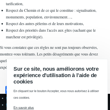
tarification,
Respect du Chemin et de ce qui le constitue : signalisation,
monuments, population, environnement…,
Respect des autres pèlerins et de leurs motivations,
Respect des priorités dans l'accès aux gîtes (sachant que le
marcheur est privilégié).
Si vous constatez que ces règles ne sont pas toujours observées,
montrez-vous tolérants. Les petits désagréments que vous devez
quelquefois avoir à subir ne doivent pas ternir votre joie de vivre une
expérience exceptionnelle.
Sur ce site, nous améliorons votre
expérience d'utilisation à l'aide de
cookies
F
En cliquant sur le bouton Accepter, vous nous autorisez à utiliser
a
ces cookies.
Contact
Pied
c
de
Qui sommes-nous ?
page
En savoir plus