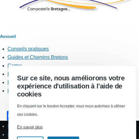
Fil
Accueil
d'Ariane
Conseils pratiques
Menu
Chemins
Guides et Chemins Bretons
Cartes
Liste des traces
Sur ce site, nous améliorons votre
Listes d'hébergements
expérience d'utilisation à l'aide de
Marches
cookies
En cliquant sur le bouton Accepter, vous nous autorisez à utiliser
F
ces cookies.
a
Contact
Pied
En savoir plus
c
de
Qui sommes-nous ?
page