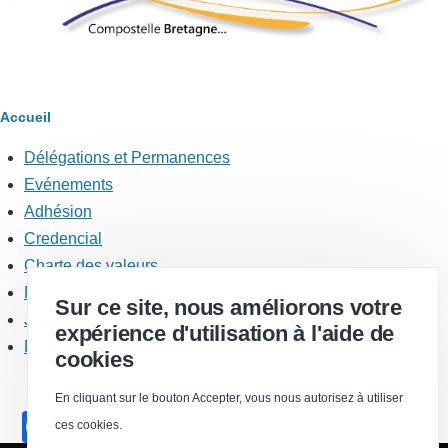
Fil
Accueil
d'Ariane
Délégations et Permanences
Menu
Association
Evénements
Adhésion
Credencial
Charte des valeurs
Recherche de bénévoles
Sur ce site, nous améliorons votre
Jakezstela
expérience d'utilisation à l'aide de
Documents statutaires
cookies
En cliquant sur le bouton Accepter, vous nous autorisez à utiliser
F
ces cookies.