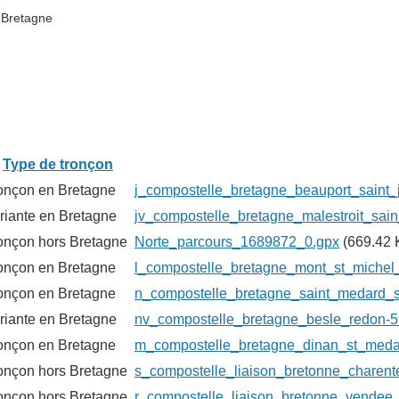
 Bretagne
Type de tronçon
onçon en Bretagne
j_compostelle_bretagne_beauport_saint
riante en Bretagne
jv_compostelle_bretagne_malestroit_sai
onçon hors Bretagne
Norte_parcours_1689872_0.gpx
(669.42 
onçon en Bretagne
l_compostelle_bretagne_mont_st_miche
onçon en Bretagne
n_compostelle_bretagne_saint_medard_s
riante en Bretagne
nv_compostelle_bretagne_besle_redon-
onçon en Bretagne
m_compostelle_bretagne_dinan_st_meda
onçon hors Bretagne
s_compostelle_liaison_bretonne_chare
onçon hors Bretagne
r_compostelle_liaison_bretonne_vendee