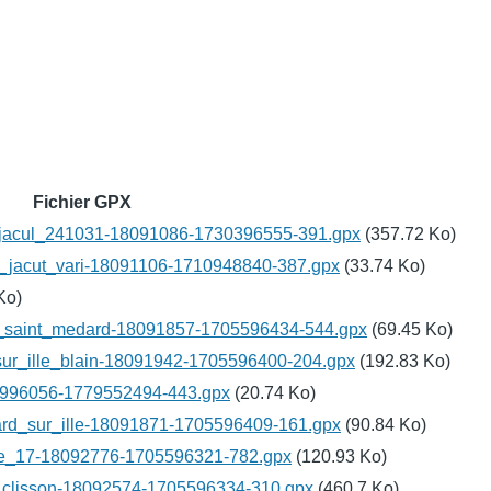
Fichier GPX
_jacul_241031-18091086-1730396555-391.gpx
(357.72 Ko)
n_jacut_vari-18091106-1710948840-387.gpx
(33.74 Ko)
Ko)
l_saint_medard-18091857-1705596434-544.gpx
(69.45 Ko)
ur_ille_blain-18091942-1705596400-204.gpx
(192.83 Ko)
5996056-1779552494-443.gpx
(20.74 Ko)
rd_sur_ille-18091871-1705596409-161.gpx
(90.84 Ko)
nte_17-18092776-1705596321-782.gpx
(120.93 Ko)
_clisson-18092574-1705596334-310.gpx
(460.7 Ko)