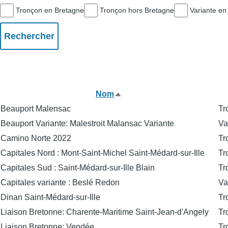
Tronçon en Bretagne
Tronçon hors Bretagne
Variante en
Nom
Trier
Beauport Malensac
Tr
par
Beauport Variante: Malestroit Malansac Variante
Va
ordre
Camino Norte 2022
Tr
décroissant
Capitales Nord : Mont-Saint-Michel Saint-Médard-sur-Ille
Tr
Capitales Sud : Saint-Médard-sur-Ille Blain
Tr
Capitales variante : Beslé Redon
Va
Dinan Saint-Médard-sur-Ille
Tr
Liaison Bretonne: Charente-Maritime Saint-Jean-d'Angely
Tr
Liaison Bretonne: Vendée
Tr