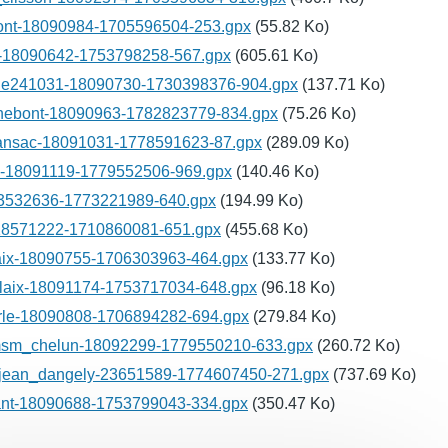
bont-18090984-1705596504-253.gpx
(55.82 Ko)
t-18090642-1753798258-567.gpx
(605.61 Ko)
erle241031-18090730-1730398376-904.gpx
(137.71 Ko)
nebont-18090963-1782823779-834.gpx
(75.26 Ko)
ansac-18091031-1778591623-87.gpx
(289.09 Ko)
n-18091119-1779552506-969.gpx
(140.46 Ko)
23532636-1773221989-640.gpx
(194.99 Ko)
-18571222-1710860081-651.gpx
(455.68 Ko)
aix-18090755-1706303963-464.gpx
(133.77 Ko)
laix-18091174-1753717034-648.gpx
(96.18 Ko)
erle-18090808-1706894282-694.gpx
(279.84 Ko)
msm_chelun-18092299-1779550210-633.gpx
(260.72 Ko)
_jean_dangely-23651589-1774607450-271.gpx
(737.69 Ko)
iant-18090688-1753799043-334.gpx
(350.47 Ko)