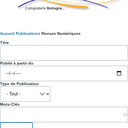
Fil
Accueil
Publications
Revues Numériques
Titre
d'Ariane
Publié à partir du
Type de Publication
Mots-Clés