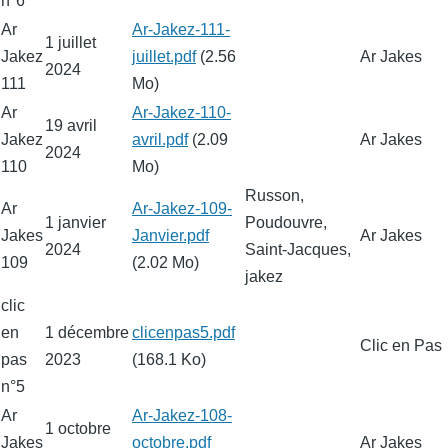
n°6
Ar
Fichier
Ar-Jakez-111-
1 juillet
Jakez
juillet.pdf
(2.56
Ar Jakes
2024
111
Mo)
Ar
Fichier
Ar-Jakez-110-
19 avril
Jakez
avril.pdf
(2.09
Ar Jakes
2024
110
Mo)
Russon,
Ar
Fichier
Ar-Jakez-109-
1 janvier
Poudouvre,
Jakes
Janvier.pdf
Ar Jakes
2024
Saint-Jacques,
109
(2.02 Mo)
jakez
clic
en
1 décembre
Fichier
clicenpas5.pdf
Clic en Pas
pas
2023
(168.1 Ko)
n°5
Ar
Fichier
Ar-Jakez-108-
1 octobre
Jakes
octobre.pdf
Ar Jakes