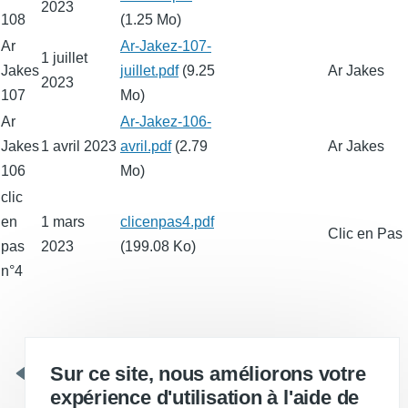
2023
108
(1.25 Mo)
Ar
Fichier
Ar-Jakez-107-
1 juillet
Jakes
juillet.pdf
(9.25
Ar Jakes
2023
107
Mo)
Ar
Fichier
Ar-Jakez-106-
Jakes
1 avril 2023
avril.pdf
(2.79
Ar Jakes
106
Mo)
clic
en
1 mars
Fichier
clicenpas4.pdf
Clic en Pas
pas
2023
(199.08 Ko)
n°4
Sur ce site, nous améliorons votre
2
Pagination
Page
Page
expérience d'utilisation à l'aide de