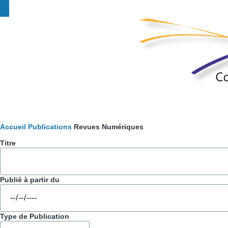
Fil
Accueil
Publications
Revues Numériques
Titre
d'Ariane
Publié à partir du
Type de Publication