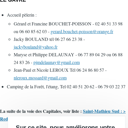
LE GAVRE
Accueil pèlerin :
Gérard et Francine BOUCHET-POISSON - 02 40 51 33 98
ou 06 60 85 62 03 -
gerard.bouchet-poisson@orange.fr
Jacky BOULAND tél 06 27 66 23 38 -
jackybouland@yahoo.fr
Maryse et Philippe DELAUNAY - 06 77 89 04 29 ou 06 88
24 83 26 -
pjmdelaunay@gmail.com
Jean-Paul et Nicole LEROUX Tél 06 24 86 80 57 -
nleroux.mossard@gmail.com
Camping de la Forêt, l'étang, Tel 02 40 51 20 62 - 06 79 03 22 37
La suite de la voie des Capitales, voir liste :
Saint-Mathieu Sud : >
Redon et Blain - Clisson (Dept 44)
Sur ce site, nous améliorons votre