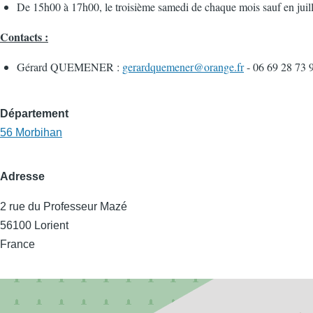
De 15h00 à 17h00, le troisième samedi de chaque mois sauf en juill
Contacts :
Gérard QUEMENER :
gerardquemener@orange.fr
- 06 69 28 73 
Département
56 Morbihan
Adresse
2 rue du Professeur Mazé
56100
Lorient
France