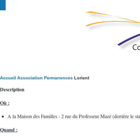
Fil
Accueil
Association
Permanences
Lorient
Description
d'Ariane
Où :
A la Maison des Familles - 2 rue du Professeur Mazé (derrière le st
Quand :