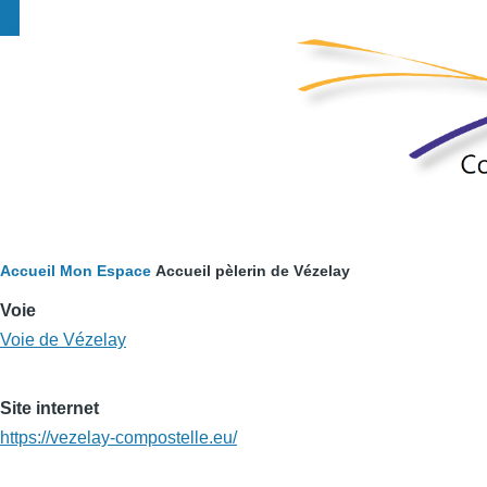
Fil
Accueil
Mon Espace
Accueil pèlerin de Vézelay
d'Ariane
Voie
Voie de Vézelay
Site internet
https://vezelay-compostelle.eu/