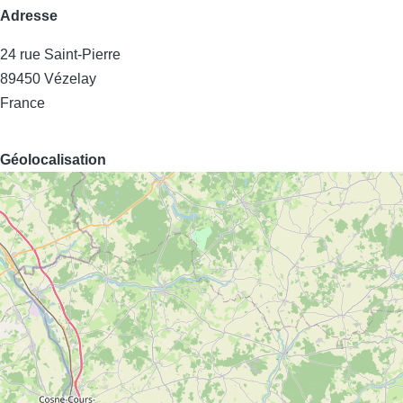
Adresse
24 rue Saint-Pierre
89450
Vézelay
France
Géolocalisation