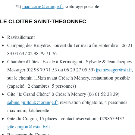
72)
mac-corre@orange.fr
, voiturage possible
LE CLOITRE SAINT-THEGONNEC
Ravitaillement
Camping des Bruyères - ouvert du 1er mai à fin septembre - 06 21
83 04 63 / 02 98 79 71 76
Chambre d'hôtes l'Escale à Kermorgant : Sylvette & Jean-Jacques
Messager (02 98 79 71 53 ou 06 29 27 05 59)
jjs.messager@sfr.fr
,
sur le chemin 1,5km avant Créac'h Ménory, restauration possible
(capacité : 2 chambres, 5 personnes)
Gîte "le Grand Chêne" à Créac'h Ménory (06 61 52 28 29)
sabine.guilloux@orange.fr
, réservation obligatoire, 4 personnes
maximum, kitchenette
Gîte du Cragou, 15 places - contact réservation : 0298559437 -
gite.cragou@ostal.bzh
Restaurant du Cragou