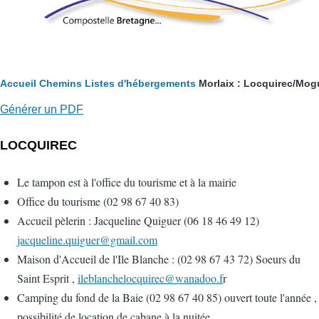
Fil
Accueil
Chemins
Listes d'hébergements
Morlaix : Locquirec/Mogu
d'Ariane
Générer un PDF
LOCQUIREC
Le tampon est à l'office du tourisme et à la mairie
Office du tourisme (02 98 67 40 83)
Accueil pèlerin : Jacqueline Quiguer (06 18 46 49 12)
jacqueline.quiguer@gmail.com
Maison d'Accueil de l'Ile Blanche : (02 98 67 43 72) Soeurs du
Saint Esprit ,
ileblanchelocquirec@wanadoo.f
r
Camping du fond de la Baie (02 98 67 40 85) ouvert toute l'année ,
possibilité de location de cabane à la nuitée