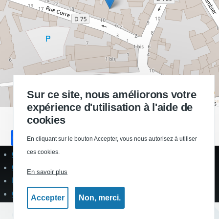
Sur ce site, nous améliorons votre
Leaflet | ©
OpenStreetMap
contributors
expérience d'utilisation à l'aide de
cookies
F
En cliquant sur le bouton Accepter, vous nous autorisez à utiliser
a
ces cookies.
Contact
Pied
c
de
Qui sommes-nous ?
En savoir plus
page
e
Politique de protection des données personelles
Gestion des cookies
b
Accepter
Non, merci.
o