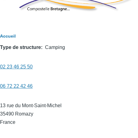
Fil
Accueil
d'Ariane
Type de structure
Camping
Téléphone
02 23 46 25 50
1
diffusable
Téléphone
06 72 22 42 46
2
diffusable
Adresse
13 rue du Mont-Saint-Michel
diffusable
35490
Romazy
France