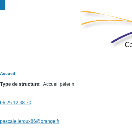
Fil
Accueil
d'Ariane
Type de structure
Accueil pèlerin
Téléphone
06 25 12 38 70
1
diffusable
Mail1
pascale.leroux86@orange.fr
diffusable